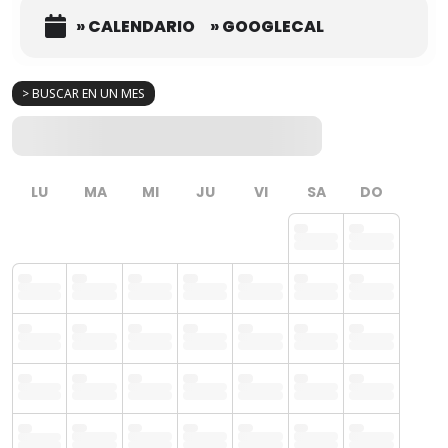
» CALENDARIO
» GOOGLECAL
> BUSCAR EN UN MES
LU
MA
MI
JU
VI
SA
DO