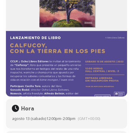
Hora
agosto 13 (sabado)
12:00pm
-
2:00pm
(GMT+00:00)