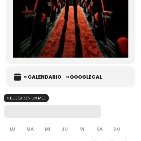
» CALENDARIO
» GOOGLECAL
> BUSCAR EN UN MES
LU
MA
MI
JU
VI
SA
DO