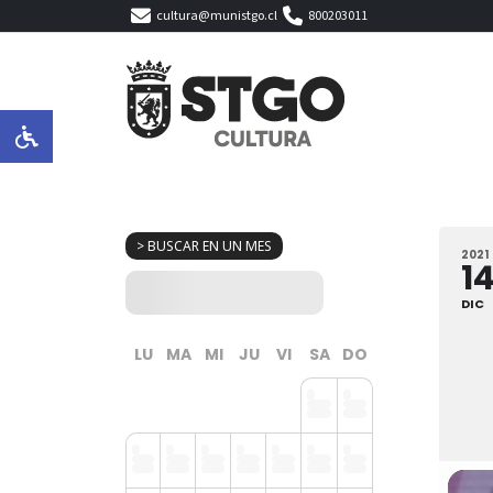
cultura@munistgo.cl
800203011
> BUSCAR EN UN MES
2021
1
DIC
LU
MA
MI
JU
VI
SA
DO