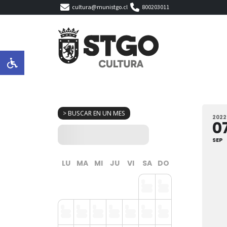
cultura@munistgo.cl
800203011
> BUSCAR EN UN MES
2022
0
SEP
LU
MA
MI
JU
VI
SA
DO