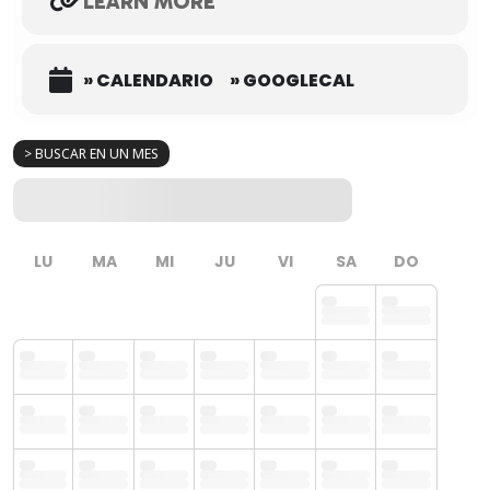
LEARN MORE
» CALENDARIO
» GOOGLECAL
> BUSCAR EN UN MES
LU
MA
MI
JU
VI
SA
DO