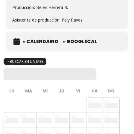
Producción: Belén Herrera R.
Asistente de producción: Paly Pavez.
» CALENDARIO
» GOOGLECAL
> BUSCAR EN UN MES
LU
MA
MI
JU
VI
SA
DO