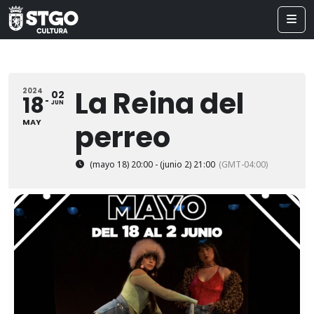
La Reina del
2024
02
18
JUN
MAY
perreo
(mayo 18) 20:00 - (junio 2) 21:00
(GMT-04:00)