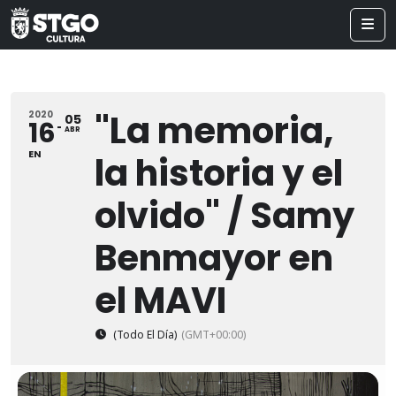
"La memoria,
2020
05
16
ABR
EN
la historia y el
olvido" / Samy
Benmayor en
el MAVI
(Todo El Día)
(GMT+00:00)