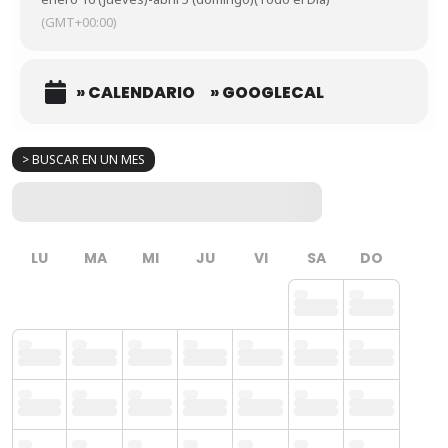
(GMT+00:00)
» CALENDARIO
» GOOGLECAL
> BUSCAR EN UN MES
LU
MA
MI
JU
VI
SA
DO