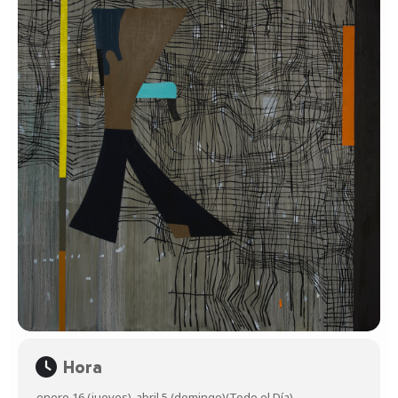
Hora
enero 16 (jueves)
-
abril 5 (domingo)
(Todo el Día)