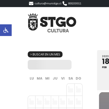
cultura@munistgo.cl
800203011
> BUSCAR EN UN MES
2023
1
FEB
LU
MA
MI
JU
VI
SA
DO