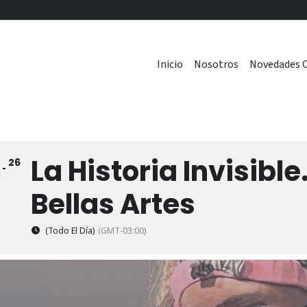
Inicio
Nosotros
Novedades C
La Historia Invisible
26
8
Bellas Artes
(Todo El Día)
(GMT-03:00)