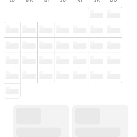
LU
MA
MI
JU
VI
SA
DO