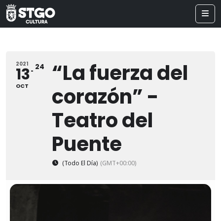
“La fuerza del
2021
24
13
OCT
corazón” -
Teatro del
Puente
(Todo El Día)
(GMT+00:00)