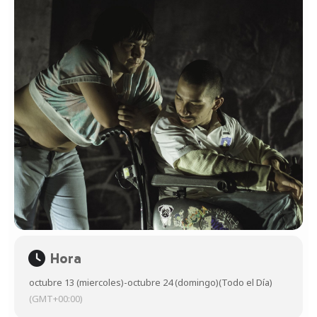
Hora
octubre 13 (miercoles)
-
octubre 24 (domingo)
(Todo el Día)
(GMT+00:00)