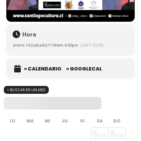
Hora
enero 14 (sabado)
11:00am
-
6:00pm
(GMT-03:00)
» CALENDARIO
» GOOGLECAL
> BUSCAR EN UN MES
LU
MA
MI
JU
VI
SA
DO