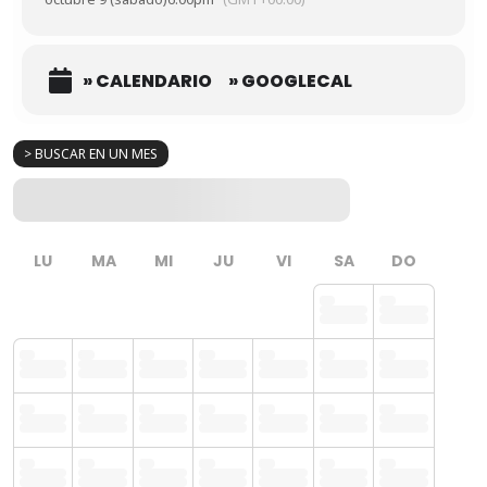
» CALENDARIO
» GOOGLECAL
> BUSCAR EN UN MES
LU
MA
MI
JU
VI
SA
DO