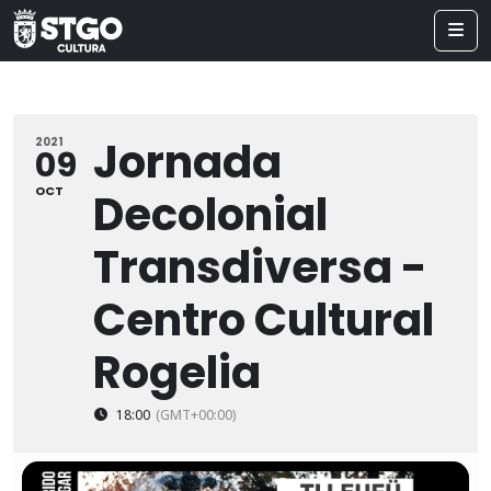
Jornada
2021
09
OCT
Decolonial
Transdiversa -
Centro Cultural
Rogelia
18:00
(GMT+00:00)