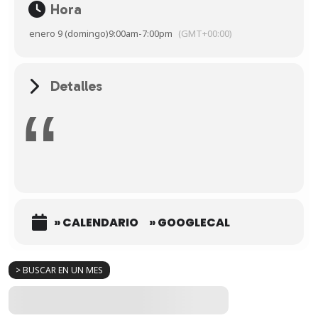
Hora
enero 9 (domingo)
9:00am
-
7:00pm
(GMT+00:00)
Detalles
» CALENDARIO
» GOOGLECAL
> BUSCAR EN UN MES