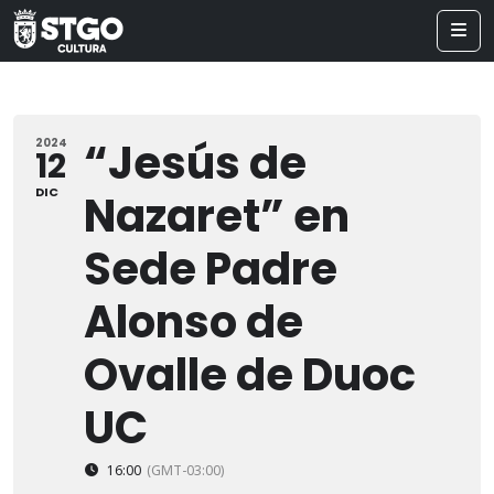
“Jesús de
2024
12
DIC
Nazaret” en
Sede Padre
Alonso de
Ovalle de Duoc
UC
16:00
(GMT-03:00)