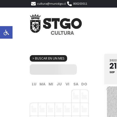
cultura@munistgo.cl
800203011
> BUSCAR EN UN MES
2022
21
SEP
LU
MA
MI
JU
VI
SA
DO