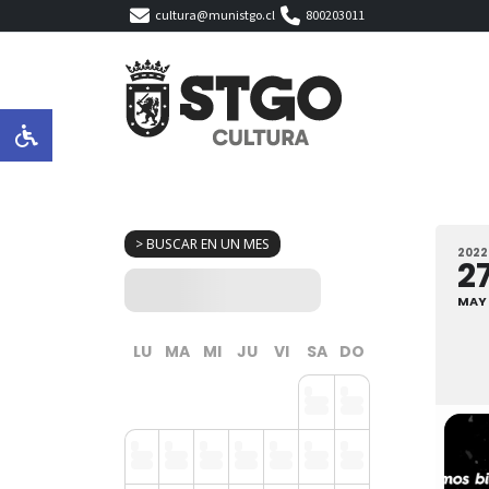
cultura@munistgo.cl
800203011
> BUSCAR EN UN MES
2022
2
MAY
LU
MA
MI
JU
VI
SA
DO