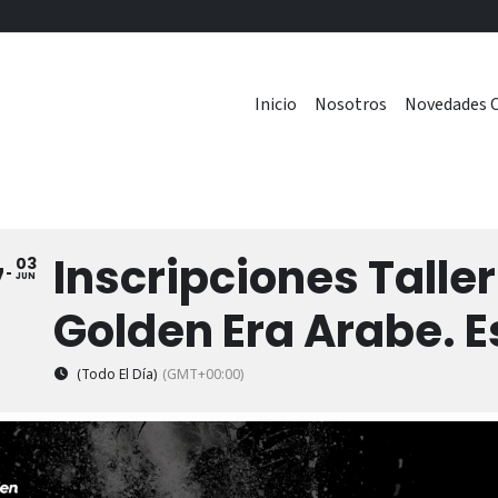
Inicio
Nosotros
Novedades C
Inscripciones Talle
03
7
JUN
Golden Era Arabe. 
(Todo El Día)
(GMT+00:00)