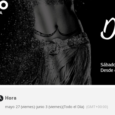
Hora
mayo 27 (viernes)
-
junio 3 (viernes)
(Todo el Día)
(GMT+00:00)