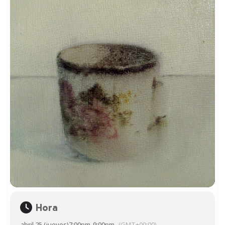
Hora
abril 25 (jueves)
7:00pm
-
9:00pm
(GMT+00:00)