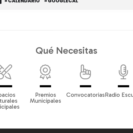
» CALENDARIO
» GOOGLECAL
Qué Necesitas
pacios
Premios
Convocatorias
Radio Esc
turales
Municipales
cipales