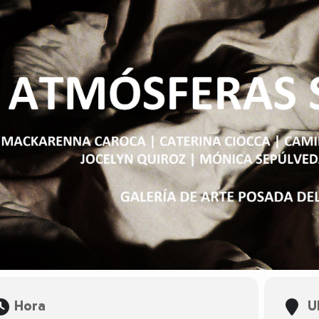
Hora
U