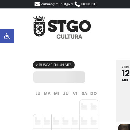
cultura@munistgo.cl
800203011
> BUSCAR EN UN MES
2019
12
ABR
LU
MA
MI
JU
VI
SA
DO