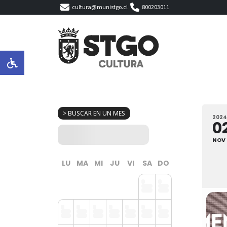
cultura@munistgo.cl
800203011
> BUSCAR EN UN MES
2024
0
NOV
LU
MA
MI
JU
VI
SA
DO