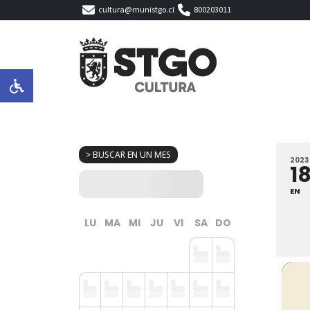
cultura@munistgo.cl
800203011
> BUSCAR EN UN MES
2023
1
EN
LU
MA
MI
JU
VI
SA
DO