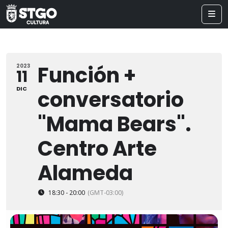
Función +
2023
11
DIC
conversatorio
"Mama Bears".
Centro Arte
Alameda
18:30 - 20:00
(GMT-03:00)