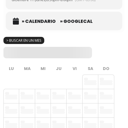
» CALENDARIO
» GOOGLECAL
> BUSCAR EN UN MES
LU
MA
MI
JU
VI
SA
DO