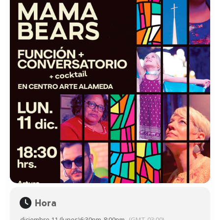
Hora
diciembre 11 (lunes)
6:30pm
-
8:00pm
(GMT-03:00)