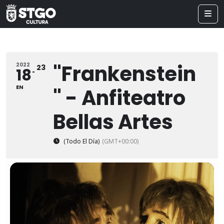
"Frankenstein
2022
23
18
EN
" - Anfiteatro
Bellas Artes
(Todo El Día)
(GMT+00:00)