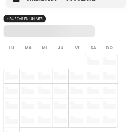
> BUSCAR EN UN MES
LU
MA
MI
JU
VI
SA
DO