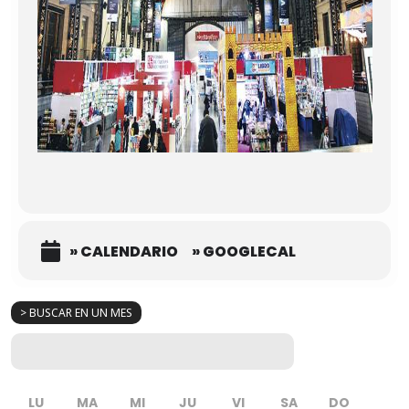
» CALENDARIO
» GOOGLECAL
> BUSCAR EN UN MES
LU
MA
MI
JU
VI
SA
DO