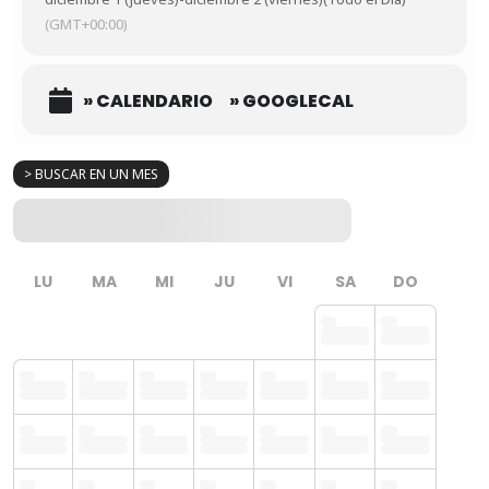
(GMT+00:00)
» CALENDARIO
» GOOGLECAL
> BUSCAR EN UN MES
LU
MA
MI
JU
VI
SA
DO