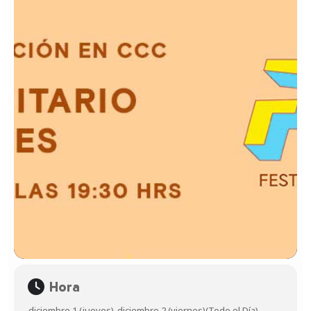
Hora
diciembre 1 (jueves)
-
diciembre 2 (viernes)
(Todo el Día)