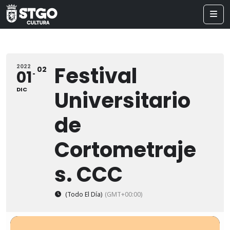
Festival
2022
02
01
DIC
Universitario
de
Cortometraje
s. CCC
(Todo El Día)
(GMT+00:00)