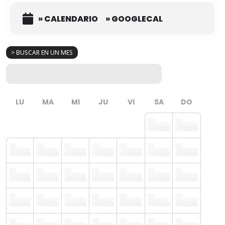
» CALENDARIO
» GOOGLECAL
> BUSCAR EN UN MES
LU
MA
MI
JU
VI
SA
DO