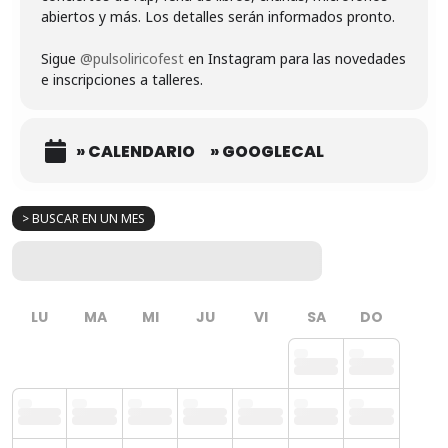
abiertos y más. Los detalles serán informados pronto.
Sigue
@pulsoliricofest
en Instagram para las novedades
e inscripciones a talleres.
» CALENDARIO
» GOOGLECAL
> BUSCAR EN UN MES
LU
MA
MI
JU
VI
SA
DO