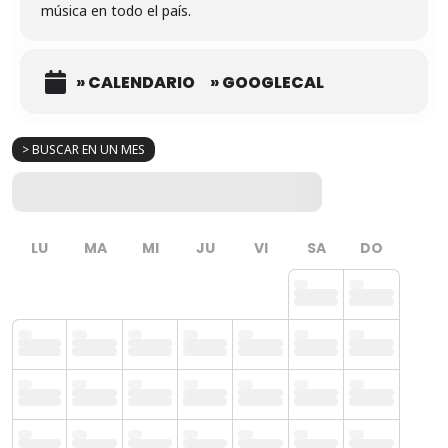
música en todo el país.
» CALENDARIO
» GOOGLECAL
> BUSCAR EN UN MES
LU
MA
MI
JU
VI
SA
DO