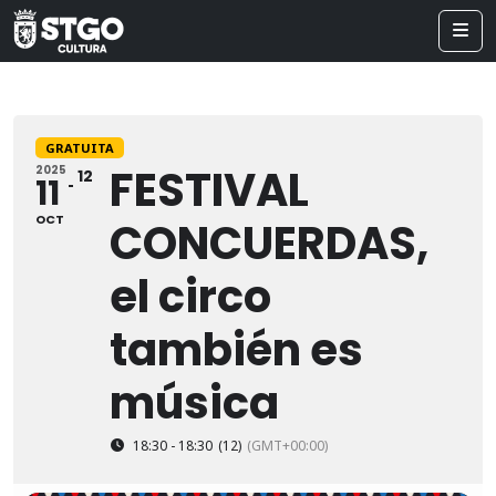
GRATUITA
FESTIVAL
2025
12
11
OCT
CONCUERDAS,
el circo
también es
música
18:30 - 18:30
(12)
(GMT+00:00)