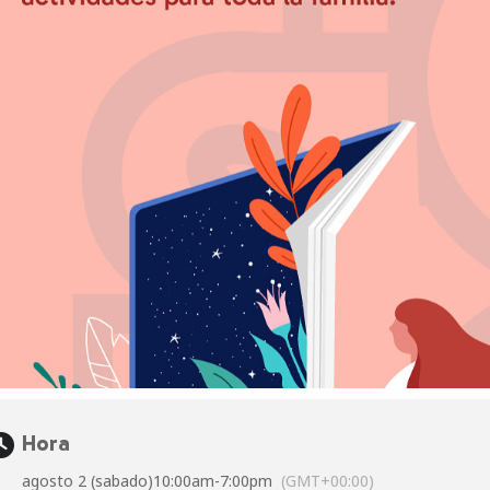
Hora
agosto 2 (sabado)
10:00am
-
7:00pm
(GMT+00:00)