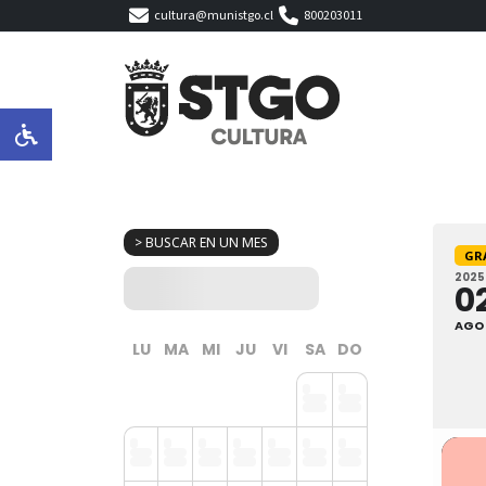
cultura@munistgo.cl
800203011
> BUSCAR EN UN MES
GR
2025
0
AGO
LU
MA
MI
JU
VI
SA
DO