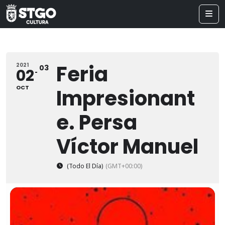
Feria
2021
03
02
OCT
Impresionant
e. Persa
Víctor Manuel
(Todo El Día)
(GMT+00:00)