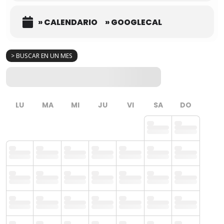
» CALENDARIO
» GOOGLECAL
> BUSCAR EN UN MES
LU
MA
MI
JU
VI
SA
DO