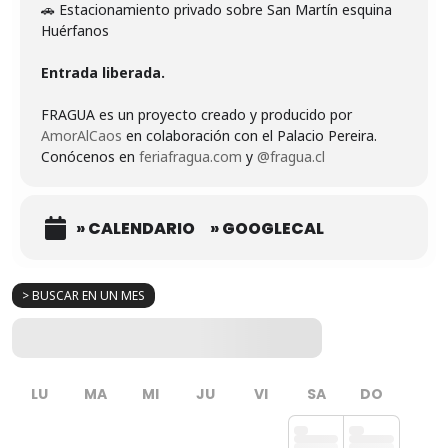
🚗 Estacionamiento privado sobre San Martín esquina
Huérfanos
Entrada liberada.
FRAGUA es un proyecto creado y producido por
AmorAlCaos
en colaboración con el Palacio Pereira.
Conócenos en
feriafragua.com
y
@fragua.cl
» CALENDARIO
» GOOGLECAL
> BUSCAR EN UN MES
LU
MA
MI
JU
VI
SA
DO