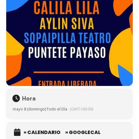
Hora
mayo 8 (domingo)
Todo el Día
(GMT+00:00)
» CALENDARIO
» GOOGLECAL