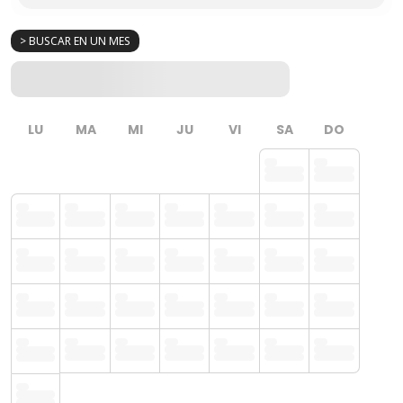
> BUSCAR EN UN MES
LU
MA
MI
JU
VI
SA
DO