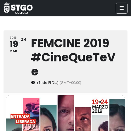
FEMCINE 2019
2019
24
19
MAR
#CineQueTeV
e
(Todo El Día)
(GMT+00:00)