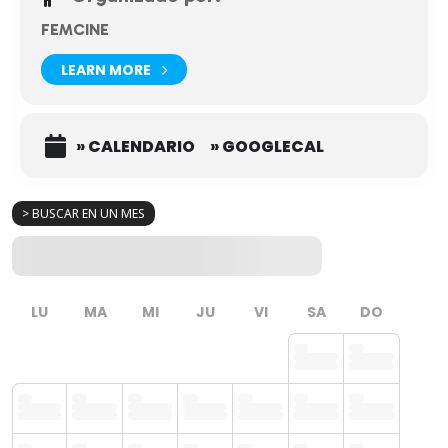
FEMCINE
LEARN MORE
» CALENDARIO
» GOOGLECAL
> BUSCAR EN UN MES
LU
MA
MI
JU
VI
SA
DO