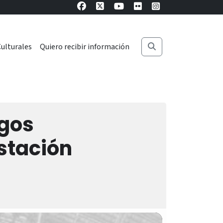
ulturales
Quiero recibir información
ogos
stación