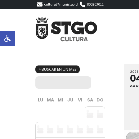
cultura@munistgo.cl
800203011
> BUSCAR EN UN MES
2021
0
AGO
LU
MA
MI
JU
VI
SA
DO