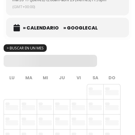
(GMT+00:00)
» CALENDARIO
» GOOGLECAL
> BUSCAR EN UN MES
LU
MA
MI
JU
VI
SA
DO