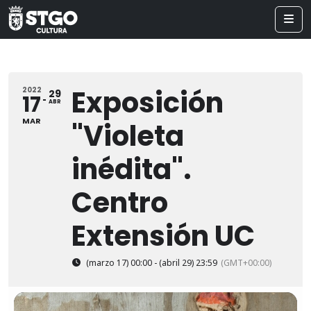
Exposición
2022
29
17
ABR
MAR
"Violeta
inédita".
Centro
Extensión UC
(marzo 17) 00:00 - (abril 29) 23:59
(GMT+00:00)