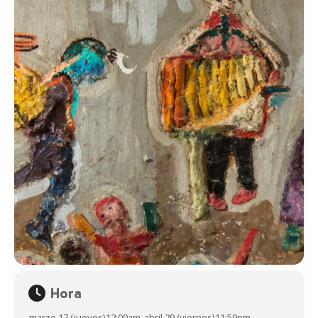
Hora
marzo 17 (jueves)
12:00am
-
abril 29 (viernes)
11:59pm