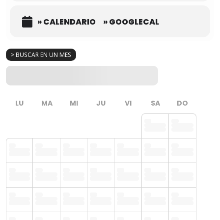
» CALENDARIO
» GOOGLECAL
> BUSCAR EN UN MES
LU
MA
MI
JU
VI
SA
DO