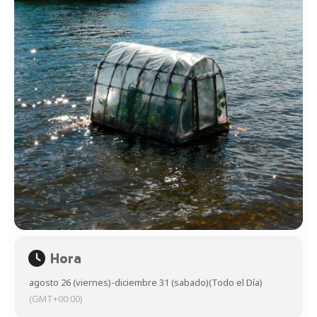
Hora
agosto 26 (viernes)
-
diciembre 31 (sabado)
(Todo el Día)
(GMT+00:00)