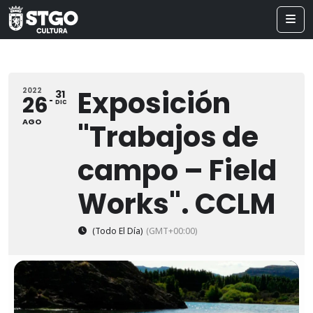
Exposición
2022
31
26
DIC
AGO
"Trabajos de
campo – Field
Works". CCLM
(Todo El Día)
(GMT+00:00)