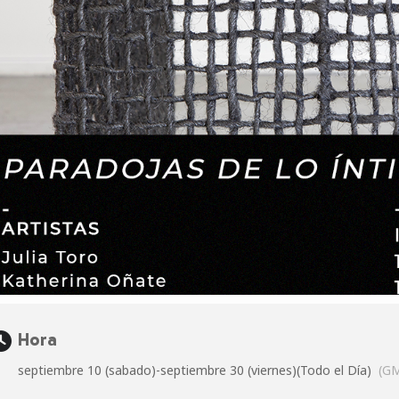
Hora
septiembre 10 (sabado)
-
septiembre 30 (viernes)
(Todo el Día)
(G