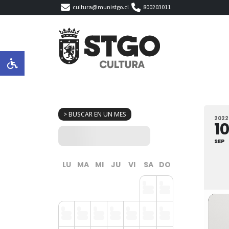
cultura@munistgo.cl
800203011
> BUSCAR EN UN MES
2022
1
SEP
LU
MA
MI
JU
VI
SA
DO