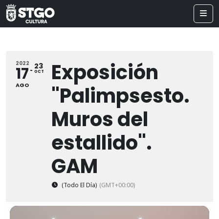
Exposición
2022
23
17
OCT
AGO
"Palimpsesto.
Muros del
estallido".
GAM
(Todo El Día)
(GMT+00:00)