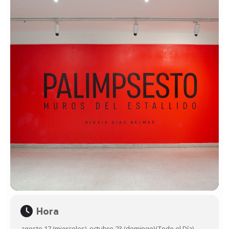
Hora
agosto 17 (miercoles)
-
octubre 23 (domingo)
(Todo el Día)