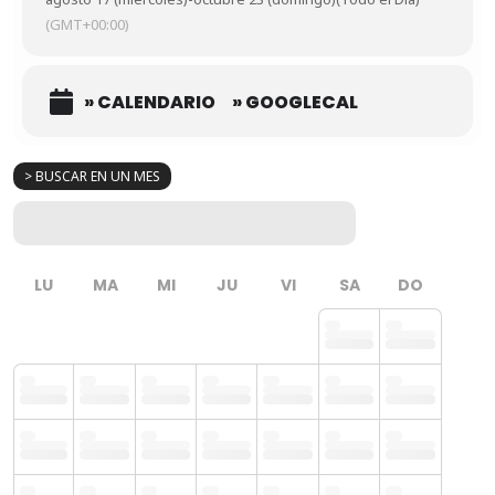
(GMT+00:00)
» CALENDARIO
» GOOGLECAL
> BUSCAR EN UN MES
LU
MA
MI
JU
VI
SA
DO