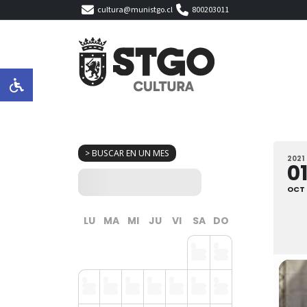
cultura@munistgo.cl
800203011
> BUSCAR EN UN MES
2021
0
OCT
LU
MA
MI
JU
VI
SA
DO