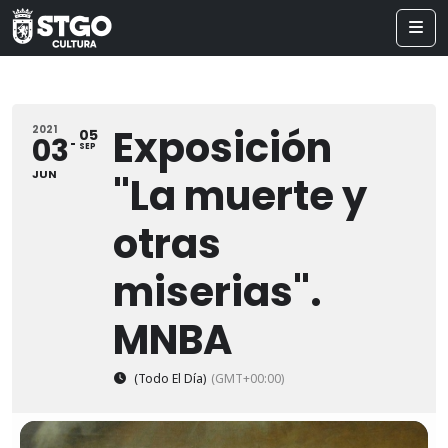
Exposición
2021
05
03
SEP
JUN
"La muerte y
otras
miserias".
MNBA
(Todo El Día)
(GMT+00:00)