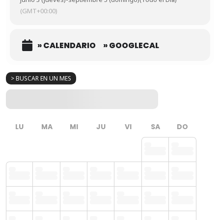
(GMT+00:00)
» CALENDARIO
» GOOGLECAL
> BUSCAR EN UN MES
LU
MA
MI
JU
VI
SA
DO