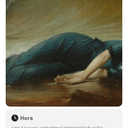
Hora
junio 3 (jueves)
-
septiembre 5 (domingo)
(Todo el Día)