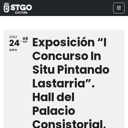
Exposición “I
2023
06
24
SEP
AGO
Concurso In
Situ Pintando
Lastarria”.
Hall del
Palacio
Consistorial,