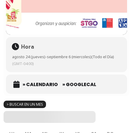
Hora
agosto 24 (jueves)
-
septiembre 6 (miercoles)
(Todo el Día)
(GMT-04:00)
» CALENDARIO
» GOOGLECAL
> BUSCAR EN UN MES