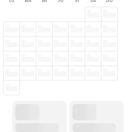
LU
MA
MI
JU
VI
SA
DO