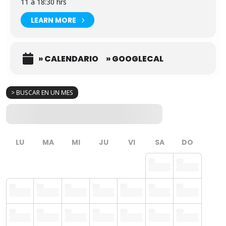
11 a 18:30 hrs
LEARN MORE
» CALENDARIO
» GOOGLECAL
> BUSCAR EN UN MES
LU
MA
MI
JU
VI
SA
DO