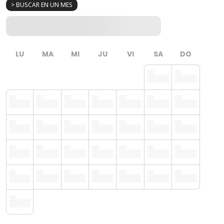
> BUSCAR EN UN MES
LU
MA
MI
JU
VI
SA
DO