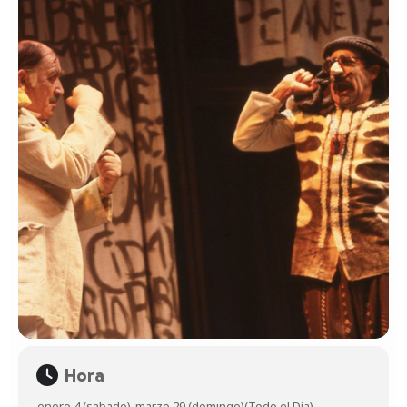
Hora
enero 4 (sabado)
-
marzo 29 (domingo)
(Todo el Día)