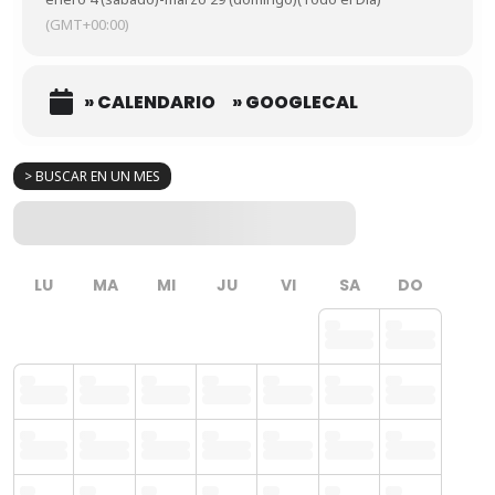
(GMT+00:00)
» CALENDARIO
» GOOGLECAL
> BUSCAR EN UN MES
LU
MA
MI
JU
VI
SA
DO