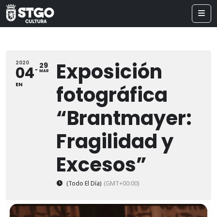
Exposición
2020
29
04
MAR
EN
fotográfica
“Brantmayer:
Fragilidad y
Excesos”
(Todo El Día)
(GMT+00:00)