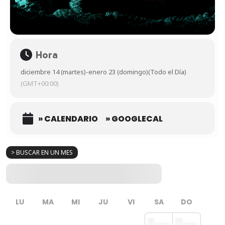
Hora
diciembre 14 (martes)
-
enero 23 (domingo)
(Todo el Día)
(GMT+00:00)
» CALENDARIO
» GOOGLECAL
> BUSCAR EN UN MES
LU
MA
MI
JU
VI
SA
DO