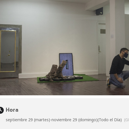
Hora
septiembre 29 (martes)
-
noviembre 29 (domingo)
(Todo el Día)
(G