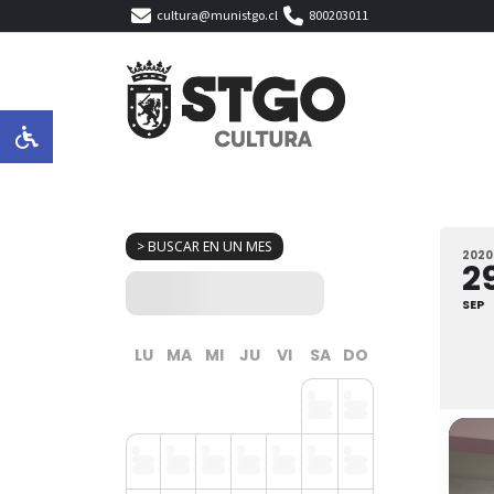
cultura@munistgo.cl
800203011
> BUSCAR EN UN MES
2020
2
SEP
LU
MA
MI
JU
VI
SA
DO