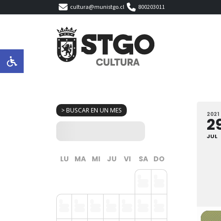
cultura@munistgo.cl
800203011
> BUSCAR EN UN MES
2021
2
JUL
LU
MA
MI
JU
VI
SA
DO