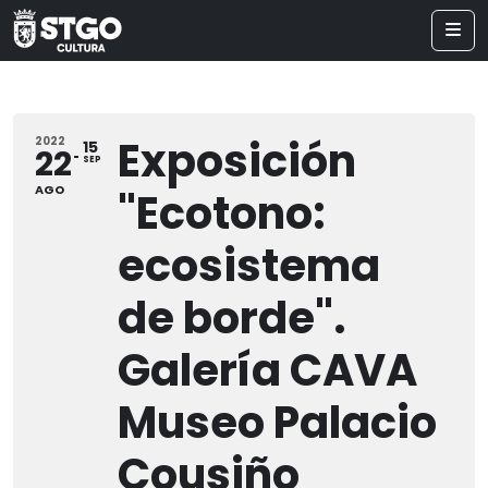
Exposición
2022
15
22
SEP
AGO
"Ecotono:
ecosistema
de borde".
Galería CAVA
Museo Palacio
Cousiño