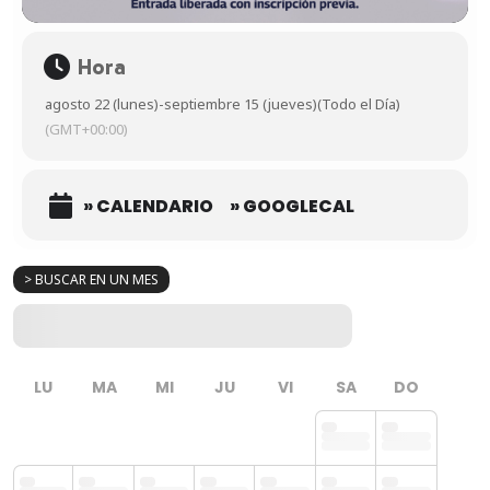
Hora
agosto 22 (lunes)
-
septiembre 15 (jueves)
(Todo el Día)
(GMT+00:00)
» CALENDARIO
» GOOGLECAL
> BUSCAR EN UN MES
LU
MA
MI
JU
VI
SA
DO