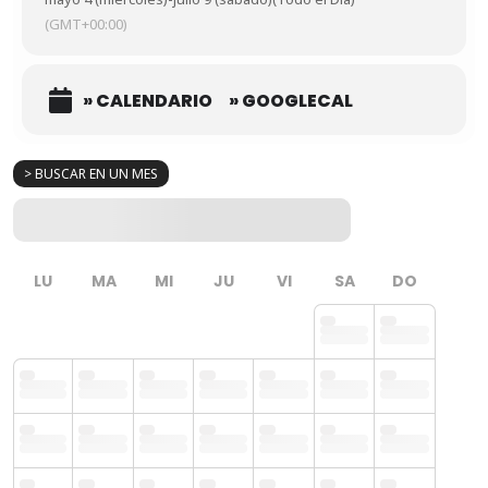
(GMT+00:00)
» CALENDARIO
» GOOGLECAL
> BUSCAR EN UN MES
LU
MA
MI
JU
VI
SA
DO