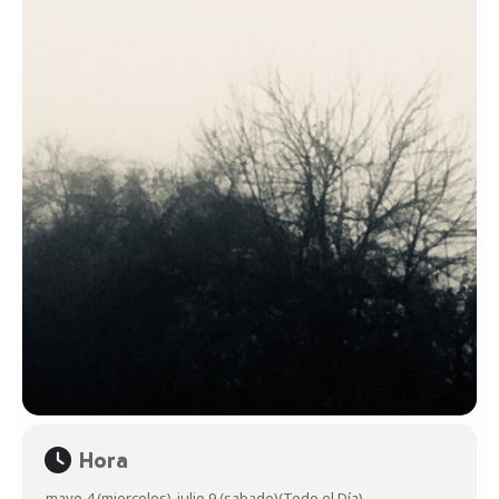
Hora
mayo 4 (miercoles)
-
julio 9 (sabado)
(Todo el Día)