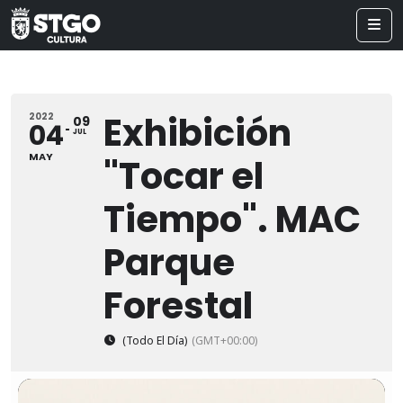
Exhibición
2022
09
04
JUL
MAY
"Tocar el
Tiempo". MAC
Parque
Forestal
(Todo El Día)
(GMT+00:00)