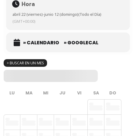
Hora
abril 22 (viernes)
-
junio 12 (domingo)
(Todo el Día)
(GMT+00:00)
» CALENDARIO
» GOOGLECAL
> BUSCAR EN UN MES
LU
MA
MI
JU
VI
SA
DO