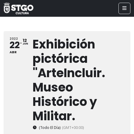
Exhibición
2022
12
22
JUN
ABR
pictórica
"ArteIncluir.
Museo
Histórico y
Militar.
(Todo El Día)
(GMT+00:00)