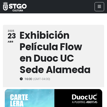
Exhibición
2025
23
ABR
Película Flow
en Duoc UC
Sede Alameda
16:00
(GMT-04:00)