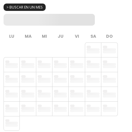
> BUSCAR EN UN MES
LU
MA
MI
JU
VI
SA
DO