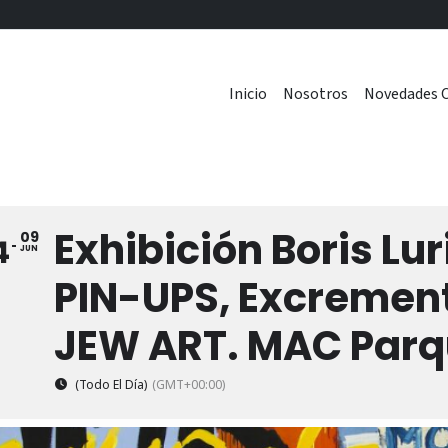
Inicio
Nosotros
Novedades C
Exhibición Boris Lu
09
4
JUN
PIN-UPS, Excrement
JEW ART. MAC Parq
(Todo El Día)
(GMT+00:00)