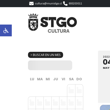
cultura@munistgo.cl
800203011
> BUSCAR EN UN MES
2022
0
MAY
LU
MA
MI
JU
VI
SA
DO